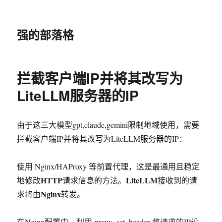
强的部落格
拦截客户端IP并将其改写为
LiteLLM服务器的IP
由于这三大模型gpt,claude,gemini限制地域使用，需要
拦截客户端IP并将其改写为LiteLLM服务器的IP：
使用
Nginx/HAProxy
等前置代理，
这是最通用且稳定
HTTP
LiteLLM
地修改
请求信息的方法。
接收到的请
Nginx
求将由
转发。
在
Nginx
配置中，利用
proxy_set_header
将请求的
IP
设