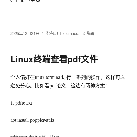
发
2025年12月21日
分
系统应用
标
emacs
、
浏览器
布
类
签
于
Linux终端查看pdf文件
个人偏好在linux terminal进行一系列的操作，这样可以
避免分心。比如看pdf论文，这边有两种方案：
1. pdftotext
apt install poppler-utils
pdftotext draft.pdf – | less