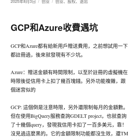
发
2025年8月3日
分
创业
标
创业
、
股权
、
退出
布
类
签
于
GCP和Azure收費遇坑
GCP和Azure都有給新用戶贈送費用，之前想試用一下
都註冊過，後來就發現有不少坑。
Azure：贈送金額有時間限制，以至於註冊的虛擬機在
時限後從信用卡上扣了幾百塊錢。另外功能複雜，跟
個迷宮似的
GCP: 這個倒是注意時限，另外還限制每月的金額數。
但在使用BigQuery服務查詢GDELT project，也就查詢
了十幾個query，發現我信用卡扣了一百多美元，靠！
沒見過這麼黑的。它的金額限制功能都沒生效，還TM