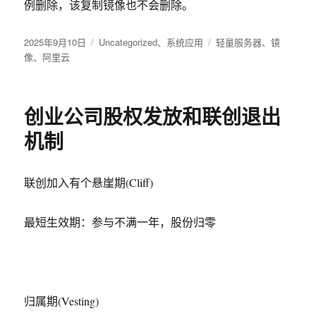
例删除，该复制镜像也不会删除。
发
2025年9月10日
分
Uncategorized
、
系统应用
标
轻量服务器
、
镜
布
像
、
阿里云
类
签
于
创业公司股权发放和联创退出
机制
联创加入有个悬崖期(Cliff)
最短生效期：参与不满一年，股份归零
归属期(Vesting)