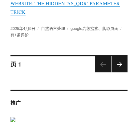
WEBSITE: THE HIDDEN ‘AS_QDR’ PARAMETER
TRICK
发
2025年4月5日
分
自然语言处理
标
google高级搜索
、
爬取页面
借
布
有1条评论
类
签
助
于
google
搜
索
文
爬
页
1
取
网
下一
章
站
页
特
导
定
子
推广
航
页
面