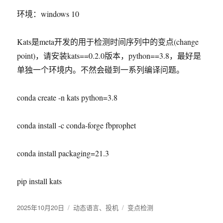
环境：windows 10
Kats是meta开发的用于检测时间序列中的变点(change
point)，请安装kats==0.2.0版本，python==3.8，最好是
单独一个环境内。不然会碰到一系列编译问题。
conda create -n kats python=3.8
conda install -c conda-forge fbprophet
conda install packaging=21.3
pip install kats
发
2025年10月20日
分
动态语言
、
投机
标
变点检测
布
类
签