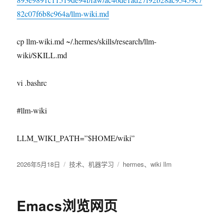
82c07f6b8c964a/llm-wiki.md
cp llm-wiki.md ~/.hermes/skills/research/llm-
wiki/SKILL.md
vi .bashrc
#llm-wiki
LLM_WIKI_PATH=”$HOME/wiki”
发
2026年5月18日
分
技术
、
机器学习
标
hermes
、
wiki llm
布
类
签
于
Emacs浏览网页