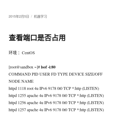
发
2015年2月5日
分
机器学习
布
类
于
查看端口是否占用
环境 ：CentOS
lsof -i:80
[root@sandbox ~]#
COMMAND PID USER FD TYPE DEVICE SIZE/OFF
NODE NAME
httpd 1118 root 4u IPv6 9178 0t0 TCP *:http (LISTEN)
httpd 1255 apache 4u IPv6 9178 0t0 TCP *:http (LISTEN)
httpd 1256 apache 4u IPv6 9178 0t0 TCP *:http (LISTEN)
httpd 1257 apache 4u IPv6 9178 0t0 TCP *:http (LISTEN)