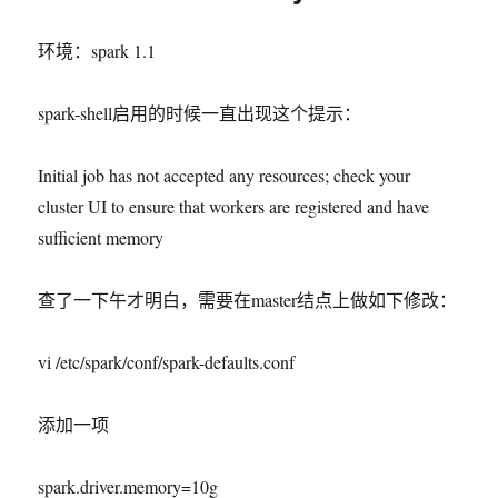
环境：spark 1.1
spark-shell启用的时候一直出现这个提示：
Initial job has not accepted any resources; check your
cluster UI to ensure that workers are registered and have
sufficient memory
查了一下午才明白，需要在master结点上做如下修改：
vi /etc/spark/conf/spark-defaults.conf
添加一项
spark.driver.memory=10g