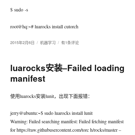
$ sudo -s
root@hq:~# luarocks install cutorch
发
2015年2月6日
分
机器学习
sudo:
有1条评论
布
类
luarocks:
于
command
not
luarocks安装–Failed loading
found
manifest
使用luarocks安装lunit，出现下面报错：
jerry@ubuntu:~$ sudo luarocks install lunit
Warning: Failed searching manifest: Failed fetching manifest
for https://raw.githubusercontent.com/torc h/rocks/master –