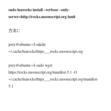
sudo luarocks install –verbose –only-
server=http://rocks.moonscript.org lunit
方法2：
jerry@ubuntu:~$ mkdir
~/.cache/luarocks/https___rocks.moonscript.org
jerry@ubuntu:~$ sudo wget
https://rocks.moonscript.org/manifest-5.1 -O
~/.cache/luarocks/https___rocks.moonscript.org/manifest-
5.1