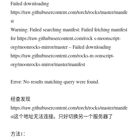
Failed downloading
https://raw.githubusercontent.com/torch/rocks/master/manife
st
Warning: Failed searching manifest: Failed fetching manifest
for https://raw.githubusercontent.com/rock s-moonscript-
org/moonrocks-mirror/master – Failed downloading
https://raw.githubusercontent.com/rocks-m oonscript-
org/moonrocks-mirror/master/manifest
Error: No results matching query were found.
经查发现
https://raw.githubusercontent.com/torch/rocks/master/manife
st这个地址无法连接。只好切换另一个服务器了
方法1：