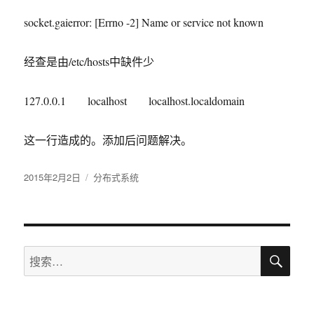
socket.gaierror: [Errno -2] Name or service not known
经查是由/etc/hosts中缺件少
127.0.0.1 localhost localhost.localdomain
这一行造成的。添加后问题解决。
发
2015年2月2日
分
分布式系统
布
类
于
搜
搜
索
索：