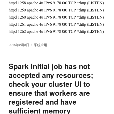
httpd 1258 apache 4u IPv6 9178 0t0 TCP *:http (LISTEN)
httpd 1259 apache 4u IPv6 9178 0t0 TCP *:http (LISTEN)
httpd 1260 apache 4u IPv6 9178 0t0 TCP *:http (LISTEN)
httpd 1261 apache 4u IPv6 9178 0t0 TCP *:http (LISTEN)
httpd 1262 apache 4u IPv6 9178 0t0 TCP *:http (LISTEN)
发
2015年2月3日
分
系统应用
布
类
于
Spark Initial job has not
accepted any resources;
check your cluster UI to
ensure that workers are
registered and have
sufficient memory