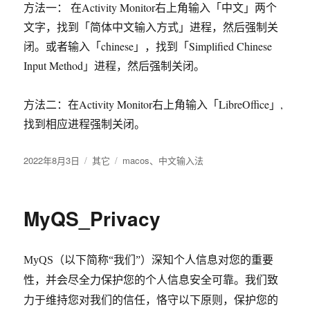
方法一： 在Activity Monitor右上角输入「中文」两个
文字，找到「简体中文输入方式」进程，然后强制关
闭。或者输入「chinese」，找到「Simplified Chinese
Input Method」进程，然后强制关闭。
方法二：在Activity Monitor右上角输入「LibreOffice」,
找到相应进程强制关闭。
发
2022年8月3日
分
其它
标
macos
、
中文输入法
布
类
签
于
MyQS_Privacy
MyQS
（以下简称“我们”）深知个人信息对您的重要
性，并会尽全力保护您的个人信息安全可靠。我们致
力于维持您对我们的信任，恪守以下原则，保护您的