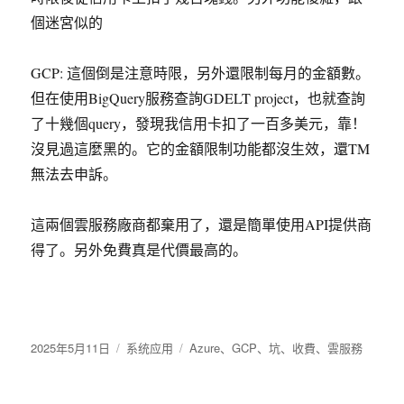
個迷宮似的
GCP: 這個倒是注意時限，另外還限制每月的金額數。
但在使用BigQuery服務查詢GDELT project，也就查詢
了十幾個query，發現我信用卡扣了一百多美元，靠！
沒見過這麼黑的。它的金額限制功能都沒生效，還TM
無法去申訴。
這兩個雲服務廠商都棄用了，還是簡單使用API提供商
得了。另外免費真是代價最高的。
发
2025年5月11日
分
系统应用
标
Azure
、
GCP
、
坑
、
收費
、
雲服務
布
类
签
于