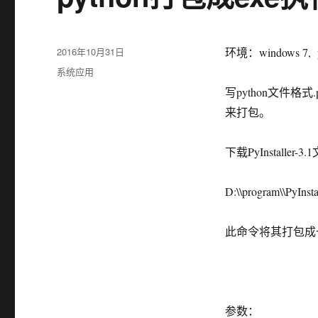
发
2016年10月31日
环境：windows 7, p
布
分
系统应用
于
类
写python文件格
来打包。
下载PyInstalle
D:\\program\\PyInsta
此命令将其打包成
参数：