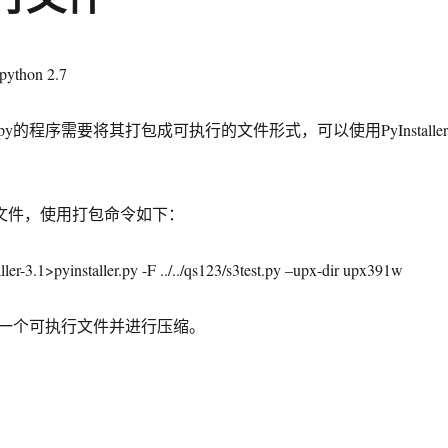
ython 2.7
式.py的程序需要将其打包成可执行的文件形式，可以使用PyInstaller
r-3.1文件，使用打包命令如下：
ller-3.1>pyinstaller.py -F ../../qs123/s3test.py –upx-dir upx391w
一个可执行文件并进行压缩。