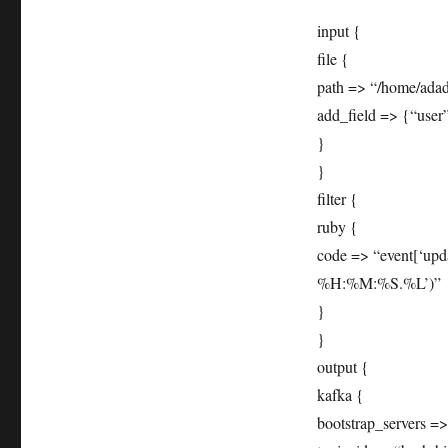
input {
file {
path => “/home/adad
add_field => {“use
}
}
filter {
ruby {
code => “event[‘upd
%H:%M:%S.%L’)”
}
}
output {
kafka {
bootstrap_servers =