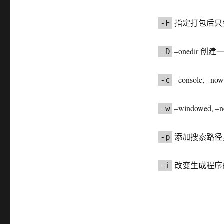
指定打包后只生
-F
–onedir
-D
–console, 
-c
–windowed,
-w
添加搜索路径
-p
改变生成程序的
-i