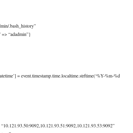
min/.bash_history”
r” => “adadmin”}
atetime’] = event.timestamp.time.localtime.strftime(‘%Y-%m-%d
> “10.121.93.50:9092,10.121.93.51:9092,10.121.93.53:9092”