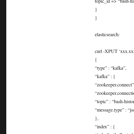
topic_id => “bash-hi
}
}
elasticsearch:
curl -XPUT ‘xxx.xxx.
{
“type” : “kafka”,
“kafka” : {
“zookeeper.connect”
“zookeeper.connecti
“topic” : “bash-histo
“message.type” : “js
},
“index” : {