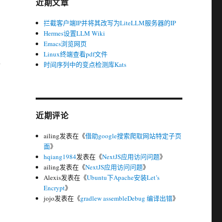
近期文章
拦截客户端IP并将其改写为LiteLLM服务器的IP
Hermes设置LLM Wiki
Emacs浏览网页
Linux终端查看pdf文件
时间序列中的变点检测库Kats
近期评论
ailing
发表在《
借助google搜索爬取网站特定子页
面
》
hqiang1984
发表在《
NextJS应用访问问题
》
ailing
发表在《
NextJS应用访问问题
》
Alexis
发表在《
Ubuntu下Apache安装Let’s
Encrypt
》
jojo
发表在《
gradlew assembleDebug 编译出错
》