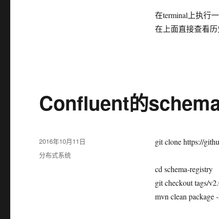
在terminal上执行
在上面直接查看历
Confluent的schem
发
2016年10月11日
git clone https://git
布
分
分布式系统
于
类
cd schema-registry
git checkout tags/v2
mvn clean package -