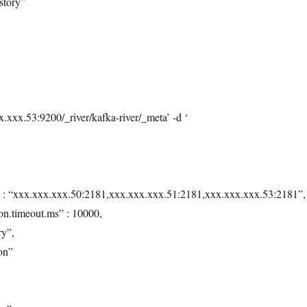
story”
xxx.53:9200/_river/kafka-river/_meta’ -d ‘
 : “xxx.xxx.xxx.50:2181,xxx.xxx.xxx.51:2181,xxx.xxx.xxx.53:2181”,
on.timeout.ms” : 10000,
ry”,
on”