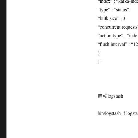
“index” : “kafka-ind
“type” : “status”,
“bulk.size” : 3,
“concurrent.requests”
“action.type” : “inde
“flush.interval” : “1
}
}’
启动logstash
bin/logstash -f logst