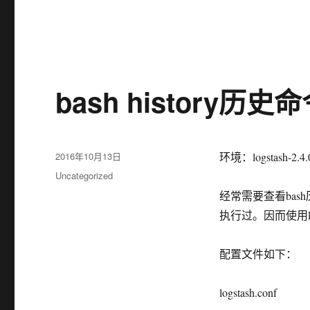
bash history历
发
2016年10月13日
环境：logstash-2.4.0, 
布
分
Uncategorized
于
类
经常需要查看ba
执行过。因而使用logst
配置文件如下：
logstash.conf