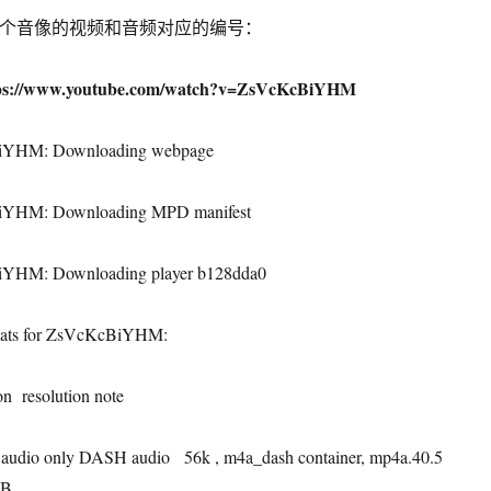
be单个音像的视频和音频对应的编号：
ps://www.youtube.com/watch?v=ZsVcKcBiYHM
BiYHM: Downloading webpage
iYHM: Downloading MPD manifest
iYHM: Downloading player b128dda0
ormats for ZsVcKcBiYHM:
on
resolution note
audio only DASH audio
56k , m4a_dash container, mp4a.40.5
iB