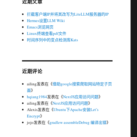
近期文章
拦截客户端IP并将其改写为LiteLLM服务器的IP
Hermes设置LLM Wiki
Emacs浏览网页
Linux终端查看pdf文件
时间序列中的变点检测库Kats
近期评论
ailing
发表在《
借助google搜索爬取网站特定子页
面
》
hqiang1984
发表在《
NextJS应用访问问题
》
ailing
发表在《
NextJS应用访问问题
》
Alexis
发表在《
Ubuntu下Apache安装Let’s
Encrypt
》
jojo
发表在《
gradlew assembleDebug 编译出错
》