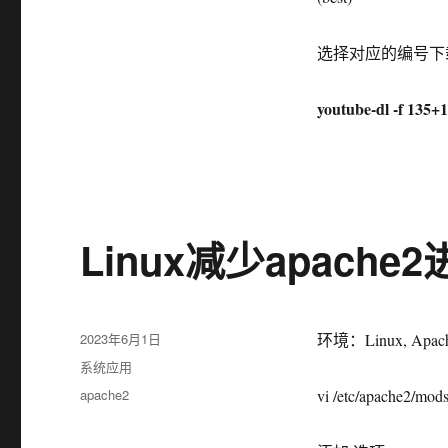
选择对应的编号下
youtube-dl -f 135+
Linux减少apache
发
2023年6月1日
环境：Linux, Apac
布
分
系统应用
于
类
标
apache2
vi /etc/apache2/mod
签