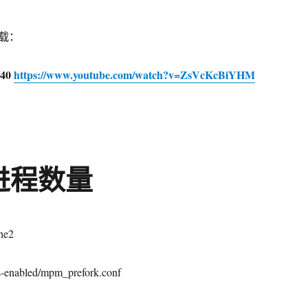
载：
140
https://www.youtube.com/watch?v=ZsVcKcBiYHM
2进程数量
he2
s-enabled/mpm_prefork.conf