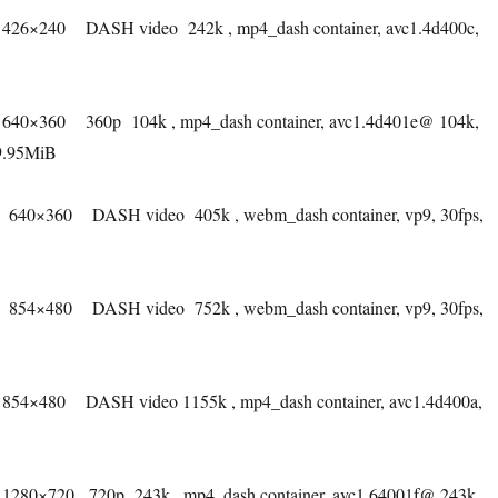
426×240
DASH video
242k , mp4_dash container, avc1.4d400c,
640×360
360p
104k , mp4_dash container, avc1.4d401e@ 104k,
89.95MiB
640×360
DASH video
405k , webm_dash container, vp9, 30fps,
854×480
DASH video
752k , webm_dash container, vp9, 30fps,
854×480
DASH video 1155k , mp4_dash container, avc1.4d400a,
1280×720
720p
243k , mp4_dash container, avc1.64001f@ 243k,