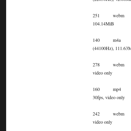
251
webm
104.14MiB
140
m4a
(44100Hz), 111.63
278
webm
video only
160
mp4
30fps, video only
242
webm
video only