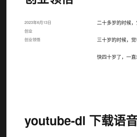
发
2023年6月13日
二十多岁的时候，
布
分
创业
于
类
标
创业领悟
三十岁的时候，觉
签
快四十岁了，一直
youtube-dl 下载