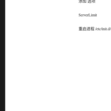
添加 选项
ServerLimit
重启进程 /etc/init.d/a