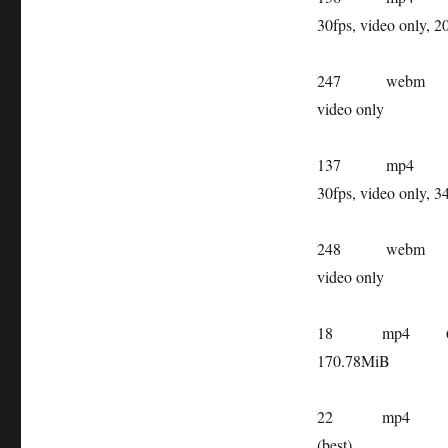
30fps, video only, 
247
webm
video only
137
mp4
30fps, video only, 
248
webm
video only
18
mp4
170.78MiB
22
mp4
(best)