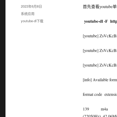
发
2023年6月8日
首先查看youtu
布
分
系统应用
于
类
youtube-dl -F
htt
标
youtube-dl下载
签
[youtube] ZsVcKc
[youtube] ZsVcKcB
[youtube] ZsVcKcB
[info] Available f
format code
extensi
139
m4a
(22050Hz), 42.06M