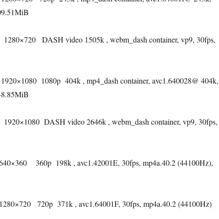
209.51MiB
1280×720
DASH video 1505k , webm_dash container, vp9, 30fps,
1920×1080
1080p
404k , mp4_dash container, avc1.640028@ 404k,
348.85MiB
1920×1080
DASH video 2646k , webm_dash container, vp9, 30fps,
640×360
360p
198k , avc1.42001E, 30fps, mp4a.40.2 (44100Hz),
1280×720
720p
371k , avc1.64001F, 30fps, mp4a.40.2 (44100Hz)