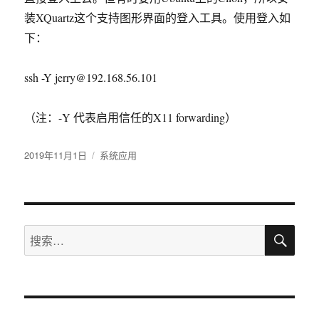
装XQuartz这个支持图形界面的登入工具。使用登入如
下：
ssh -Y jerry@192.168.56.101
（注：-Y 代表启用信任的
X11 forwarding）
发
2019年11月1日
分
系统应用
布
类
于
搜
搜
索
索：