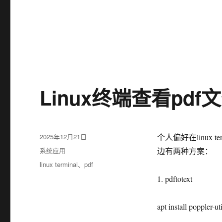
Linux终端查看pdf
发
2025年12月21日
个人偏好在linux
布
分
系统应用
边有两种方案：
于
类
标
linux terminal
、
pdf
签
1. pdftotext
apt install poppler-uti