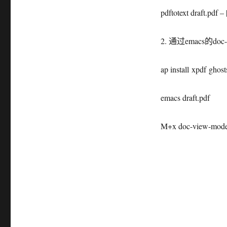
pdftotext draft.pdf – |
2. 通过emacs的doc-
ap install xpdf ghost
emacs draft.pdf
M+x doc-view-mod