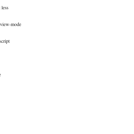
 less
view-mode
script
e