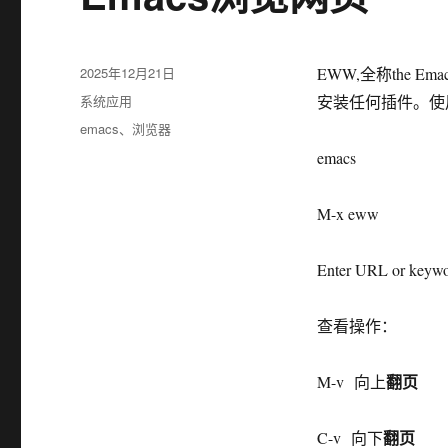
发
2025年12月21日
EWW,全称the Em
布
分
系统应用
安装任何插件。使
于
类
标
emacs
、
浏览器
签
emacs
M-x eww
Enter URL or keyword
查看操作：
翻页
M-v 向上
翻页
C-v 向下