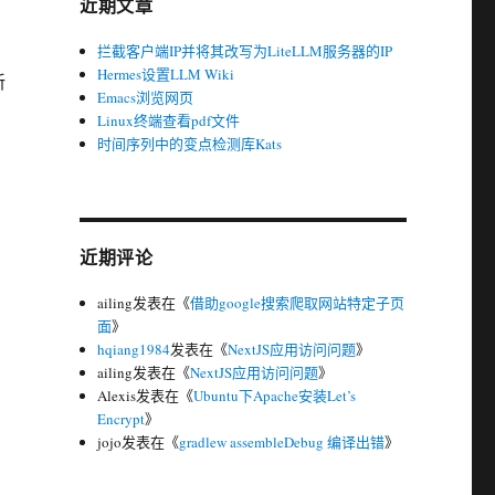
近期文章
拦截客户端IP并将其改写为LiteLLM服务器的IP
Hermes设置LLM Wiki
新
Emacs浏览网页
Linux终端查看pdf文件
时间序列中的变点检测库Kats
近期评论
ailing
发表在《
借助google搜索爬取网站特定子页
面
》
hqiang1984
发表在《
NextJS应用访问问题
》
ailing
发表在《
NextJS应用访问问题
》
Alexis
发表在《
Ubuntu下Apache安装Let’s
Encrypt
》
jojo
发表在《
gradlew assembleDebug 编译出错
》