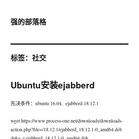
强的部落格
标签：社交
Ubuntu安装ejabberd
先决条件：ubuntu 16.04, ejabberd-18.12.1
wget https://www.process-one.net/downloads/downloads-
action.php?file=/18.12.1/ejabberd_18.12.1-0_amd64.deb
dpkg -i ejabberd_18.12.1-0_amd64.deb