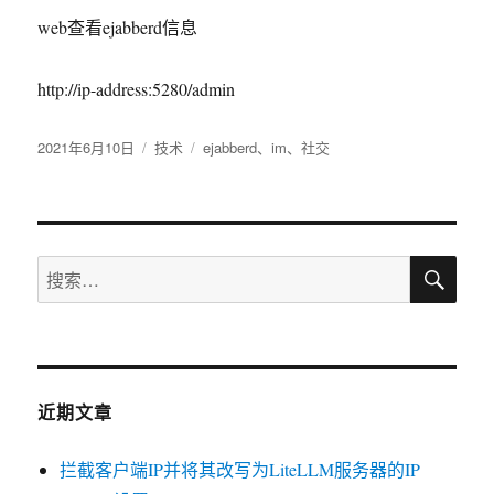
web查看ejabberd信息
http://ip-address:5280/admin
发
2021年6月10日
分
技术
标
ejabberd
、
im
、
社交
布
类
签
于
搜
搜
索
索：
近期文章
拦截客户端IP并将其改写为LiteLLM服务器的IP