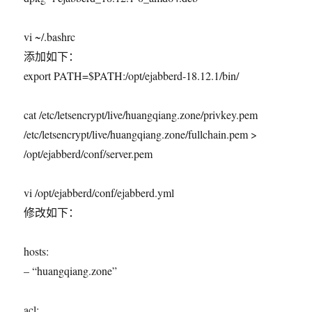
vi ~/.bashrc
添加如下：
export PATH=$PATH:/opt/ejabberd-18.12.1/bin/
cat /etc/letsencrypt/live/huangqiang.zone/privkey.pem
/etc/letsencrypt/live/huangqiang.zone/fullchain.pem >
/opt/ejabberd/conf/server.pem
vi /opt/ejabberd/conf/ejabberd.yml
修改如下：
hosts:
– “huangqiang.zone”
acl: