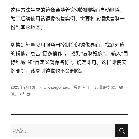
这种方法生成的镜像会随着实例的删除而自动删除，
为了后续使用该镜像恢复实例，需要将该镜像复制一
份到其它地区。
切换到轻量应用服务器控制台的镜像界面，找到对应
的镜像，点击“更多操作”， 找到“复制镜像”。 输入“目
标地域”和“自定义镜像名称“，确定即可。这样即使实
例删除，该复制镜像也不会删除。
发
2025年9月10日
分
Uncategorized
、
系统应用
标
轻量服务器
、
镜
布
像
、
阿里云
类
签
于
搜
搜
索
索：