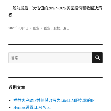
一般为最后一次估值的20%～30%买回股份和收回决策
权
发
2025年8月3日
分
创业
标
创业
、
股权
、
退出
布
类
签
于
搜
搜
索
索：
近期文章
拦截客户端IP并将其改写为LiteLLM服务器的IP
Hermes设置LLM Wiki