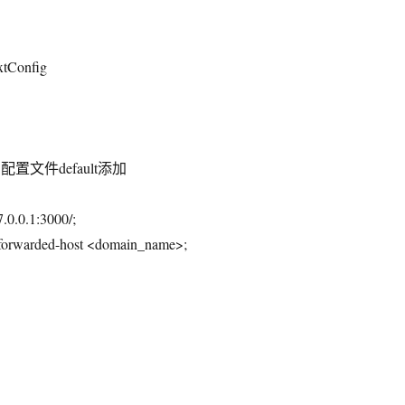
xtConfig
配置文件default添加
7.0.0.1:3000/;
-forwarded-host <domain_name>;