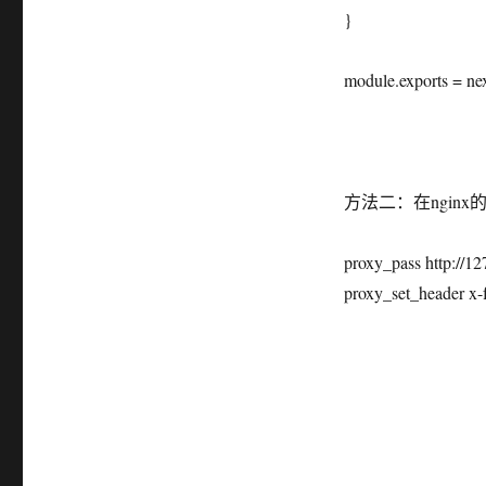
}
module.exports = ne
方法二：在nginx的
proxy_pass http://12
proxy_set_header x