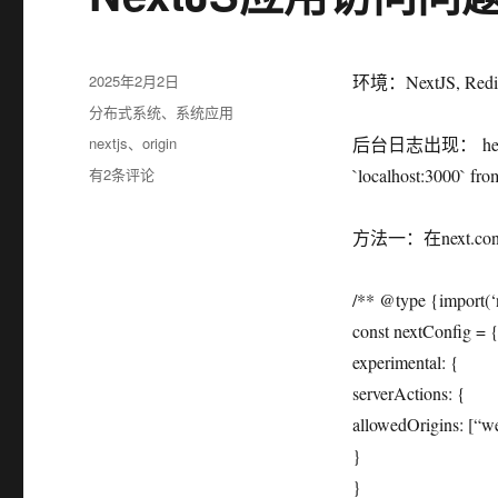
发
2025年2月2日
环境：NextJS, Redis
布
分
分布式系统
、
系统应用
于
类
标
nextjs
、
origin
后台日志出现： header wi
签
NextJS
有2条评论
`localhost:3000` fro
应
用
方法一：在next.co
访
问
问
/** @type {import(‘
题
const nextConfig = 
experimental: {
serverActions: {
allowedOrigins: [“we
}
}