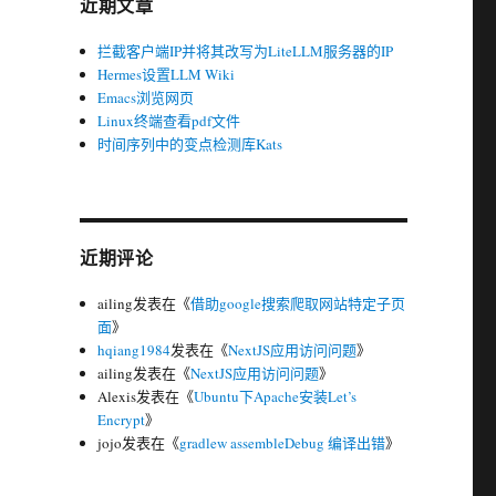
近期文章
拦截客户端IP并将其改写为LiteLLM服务器的IP
Hermes设置LLM Wiki
Emacs浏览网页
Linux终端查看pdf文件
时间序列中的变点检测库Kats
近期评论
ailing
发表在《
借助google搜索爬取网站特定子页
面
》
hqiang1984
发表在《
NextJS应用访问问题
》
ailing
发表在《
NextJS应用访问问题
》
Alexis
发表在《
Ubuntu下Apache安装Let’s
Encrypt
》
jojo
发表在《
gradlew assembleDebug 编译出错
》